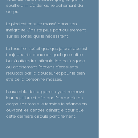
souffle afin d'aider au relâchement du
corps.
Le pied est ensuite massé dans son
intégralité. J'insiste plus particulièrement
sur les zones qui le nécessitent.
Le toucher spécifique que je pratique est
toujours très doux car quel que soit le
but à atteindre : stimulation de l'organe
ou apaisement, j'obtiens d'excellents
résultats par la douceur et pour le bien
être de la personne massée.
L'ensemble des organes ayant retrouvé
leur équilibre et afin que l'harmonie du
corps soit totale, je termine la séance en
ouvrant les centres d'énergie pour que
cette dernière circule parfaitement.