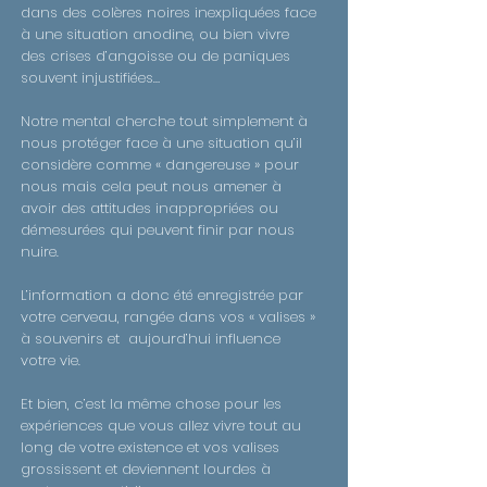
dans des colères noires inexpliquées face
à une situation anodine, ou bien vivre
des crises d’angoisse ou de paniques
souvent injustifiées…
Notre mental cherche tout simplement à
nous protéger face à une situation qu’il
considère comme « dangereuse » pour
nous mais cela peut nous amener à
avoir des attitudes inappropriées ou
démesurées qui peuvent finir par nous
nuire.
L’information a donc été enregistrée par
votre cerveau, rangée dans vos « valises »
à souvenirs et aujourd’hui influence
votre vie.
Et bien, c’est la même chose pour les
expériences que vous allez vivre tout au
long de votre existence et vos valises
grossissent et deviennent lourdes à