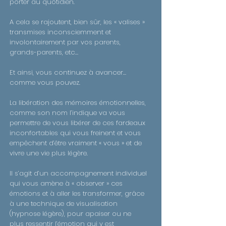
porter au quotidien.
A cela se rajoutent, bien sûr, les « valises »
transmises inconsciemment et
involontairement par vos parents,
grands-parents, etc…
Et ainsi, vous continuez à avancer…
comme vous pouvez.
La libération des mémoires émotionnelles,
comme son nom l’indique va vous
permettre de vous libérer de ces fardeaux
inconfortables qui vous freinent et vous
empêchent d’être vraiment « vous » et de
vivre une vie plus légère.
Il s’agit d’un accompagnement individuel
qui vous amène à « observer » ces
émotions et à aller les transformer, grâce
à une technique de visualisation
(hypnose légère), pour apaiser ou ne
plus ressentir l’émotion qui y est