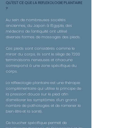
QU'EST CE QUE LA REFLEXOLOGIE PLANTAIRE
?
Au sein de nombreuses sociétés
anciennes, du Japon à l'Egypte, des
médecins de l'antiquité ont utilisé
diverses formes de massages des pieds.
Ces pieds sont considérés comme le
miroir du corps, ils sont le siège de 7200
terminaisons nerveuses et chacune
correspond à une zone spécifique du
corps.
La réflexologie plantaire est une thérapie
complémentaire qui utilise le principe de
la pression douce sur le pied afin
d'améliorer les symptômes d'un grand
nombre de pathologies et de ramener le
bien être et la santé.
Ce toucher spécifique permet de