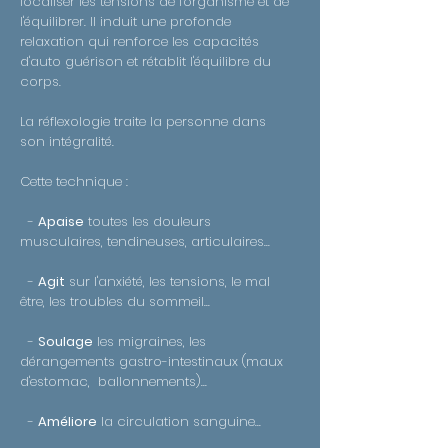
localiser les tensions de l'organisme et de
l'équilibrer. Il induit une profonde
relaxation qui renforce les capacités
d'auto guérison et rétablit l'équilibre du
corps.
La réflexologie traite la personne dans
son intégralité.
Cette technique :
-
Apaise
toutes les douleurs
musculaires, tendineuses, articulaires...
-
Agit
sur l'anxiété, les tensions, le mal
être, les troubles du sommeil...
-
Soulage
les migraines, les
dérangements gastro-intestinaux (maux
d'estomac, ballonnements)...
-
Améliore
la circulation sanguine...