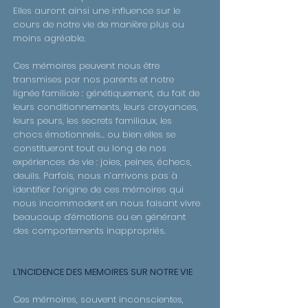
Elles auront ainsi une influence sur le
cours de notre vie de manière plus ou
moins agréable.
Ces mémoires peuvent nous être
transmises par nos parents et notre
lignée familiale : génétiquement, du fait de
leurs conditionnements, leurs croyances,
leurs peurs, les secrets familiaux, les
chocs émotionnels… ou bien elles se
constitueront tout au long de nos
expériences de vie : joies, peines, échecs,
deuils. Parfois, nous n’arrivons pas à
identifier l’origine de ces mémoires qui
nous incommodent en nous faisant vivre
beaucoup d’émotions ou en générant
des comportements inappropriés.
L’INCIDENCE DES MEMOIRES SUR NOTRE VIE
Ces mémoires, souvent inconscientes,