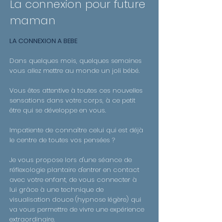
La connexion pour future
maman
LA CONNEXION A BEBE
Dans quelques mois, quelques semaines
vous allez mettre au monde un joli bébé.
Vous êtes attentive à toutes ces nouvelles
sensations dans votre corps, à ce petit
être qui se développe en vous.
Impatiente de connaître celui qui est déjà
le centre de toutes vos pensées ?
Je vous propose lors d'une séance de
réflexologie plantaire d'entrer en contact
avec votre enfant, de vous connecter à
lui grâce à une technique de
visualisation douce (hypnose légère) qui
va vous permettre de vivre une expérience
extraordinaire.