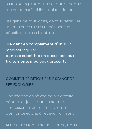
La réflexologie s'adresse à tout le monde,
elle ne connaît ni limite, ni restriction.
Les gens de tous âges, de tous sexes, les
enfants et même les bébés peuvent
bénéficier de ses bienfaits.
Elle vient en complément d'un suivi
médical régulier
et ne se substitue en aucun cas aux
traitements médicaux prescrits.
COMMENT SE DEROULE UNE SEANCE DE
REFLEXOLOGIE ?
Une séance de réflexologie plantaire
débute toujours par un sourire.
Il est essentiel de se sentir bien, en
confiance et prêt à recevoir un soin.
Afin de mieux orienter la séance, nous