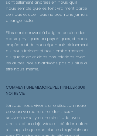
sont tellement ancrées en nous qu’il
nous semble qu’elles font vraiment partie
de nous et que nous ne pourrons jamais
changer cela.
Elles sont souvent à l’origine de bien des
maux, physiques ou psychiques, et nous
empêchent de nous épanouir pleinement
ou nous freinent et nous embarrassent
au quotidien et dans nos relations avec
les autres. Nous n’arrivons pas ou plus à
être nous-même.
COMMENT UNE MEMOIRE PEUT INFLUER SUR
NOTRE VIE
Lorsque nous vivons une situation notre
cerveau va rechercher dans ses «
souvenirs » s’il y a une similitude avec
une situation déjà vécue. Il décidera alors
s’il s’agit de quelque chose d’agréable ou
non. S’il ne trouve pas de référence et