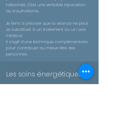
rattachée. C'est une véritable réparation
du traumatisme.
Je tiens à préciser que la séance ne peut
se substituer à un traitement ou un avis
médical.
Il s’agit d’une technique complémentaire
pour contribuer au mieux-être des
personnes.
Les soins énergétiques
Ils nettoient le corps des blocages
responsables des problèmes physiques
est psychologiques.
Activent et stimulent les capacités d'auto-
guérison du corps.