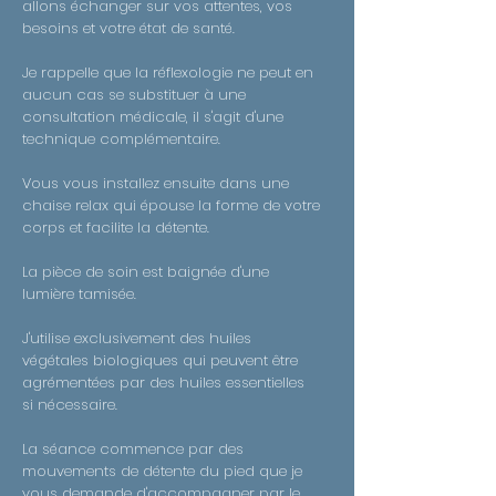
allons échanger sur vos attentes, vos
besoins et votre état de santé.
Je rappelle que la réflexologie ne peut en
aucun cas se substituer à une
consultation médicale, il s'agit d'une
technique complémentaire.
Vous vous installez ensuite dans une
chaise relax qui épouse la forme de votre
corps et facilite la détente.
La pièce de soin est baignée d'une
lumière tamisée.
J'utilise exclusivement des huiles
végétales biologiques qui peuvent être
agrémentées par des huiles essentielles
si nécessaire.
La séance commence par des
mouvements de détente du pied que je
vous demande d'accompagner par le