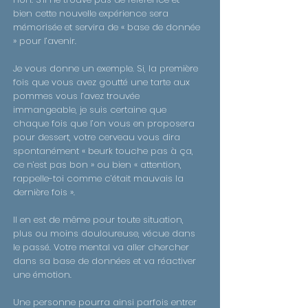
bien cette nouvelle expérience sera
mémorisée et servira de « base de donnée
» pour l’avenir.
Je vous donne un exemple. Si, la première
fois que vous avez goutté une tarte aux
pommes vous l’avez trouvée
immangeable, je suis certaine que
chaque fois que l’on vous en proposera
pour dessert, votre cerveau vous dira
spontanément « beurk touche pas à ça,
ce n’est pas bon » ou bien « attention,
rappelle-toi comme c’était mauvais la
dernière fois ».
Il en est de même pour toute situation,
plus ou moins douloureuse, vécue dans
le passé. Votre mental va aller chercher
dans sa base de données et va réactiver
une émotion.
Une personne pourra ainsi parfois entrer