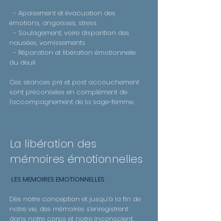
- Apaisement et évacuation des
émotions, angoisses, stress
- Soulagement, voire disparition des
nausées, vomissements
- Réparation et libération émotionnelle
du deuil
Ces séances pré et post accouchement
sont préconisées en complément de
l'accompagnement de la sage-femme.
La libération des
mémoires émotionnelles
LES MEMOIRES EMOTIONNELLES
Dès notre conception et jusqu’à la fin de
notre vie, des mémoires s’enregistrent
dans notre corps et notre inconscient.