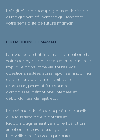
Il s'agit d'un accompagnement individuel
d'une grande délicatesse qui respecte
votre sensibilité de future maman.
LES EMOTIONS DE MAMAN
L'arrivée de ce bébé, la transformation de
votre corps, les bouleversements que cela
implique dans votre vie, toutes vos
questions restées sans réponse, l'inconnu,
ou bien encore l'arrêt subit d'une
grossesse, peuvent être sources
d'angoisses, d'émotions intenses et
débordantes, de rejet, etc...
Une séance de réflexologie émotionnelle,
allie la réflexologie plantaire et
l'accompagnement vers une libération
émotionnelle avec une grande
bienveillance. Elle vous procure :