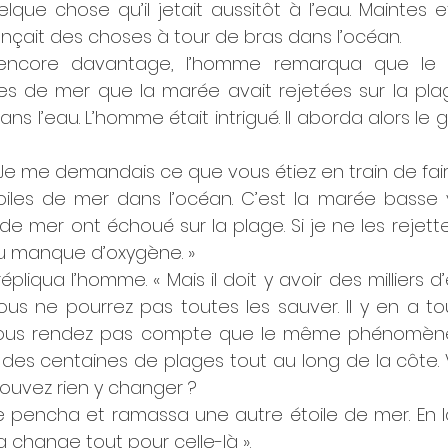
que chose qu’il jetait aussitôt à l’eau. Maintes et
lançait des choses à tour de bras dans l’océan. 
 encore davantage, l’homme remarqua que le 
les de mer que la marée avait rejetées sur la plag
ans l’eau. L’homme était intrigué. Il aborda alors le ga
 Je me demandais ce que vous étiez en train de faire
toiles de mer dans l’océan. C’est la marée basse 
de mer ont échoué sur la plage. Si je ne les rejette
du manque d’oxygène. »
pliqua l’homme. « Mais il doit y avoir des milliers d’
ous ne pourrez pas toutes les sauver. Il y en a to
vous rendez pas compte que le même phénomène 
 des centaines de plages tout au long de la côte. 
uvez rien y changer ? 
se pencha et ramassa une autre étoile de mer. En la
ça change tout pour celle-là ».