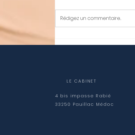
Rédigez un commentaire...
Le mouton noir de la
famille
LE CABINET
4 bis impasse Rabié
33250 Pauillac Médoc