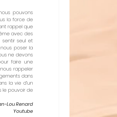
nous pouvons 
s la force de 
ant rappel que 
même avec des 
entir seul et 
nous poser la 
nous ne devons 
our faire une 
nous rappeler 
ngements dans 
 la vie d’un 
 le pouvoir de 
an-Lou Renard
        Youtube