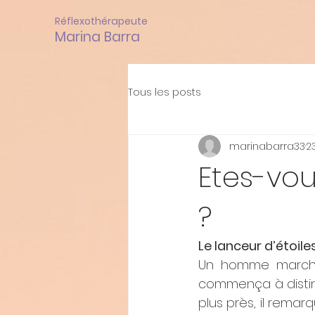
Réflexothérapeute
Marina Barra
Tous les posts
marinabarra33
2
Etes-vou
?
Le lanceur d’étoile
Un homme marchait
commença à distingu
plus près, il rema