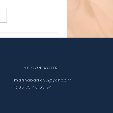
s doux à moi-même
ME CONTACTER
marinabarra33@yahoo.fr
T: 06 75 40 63 94