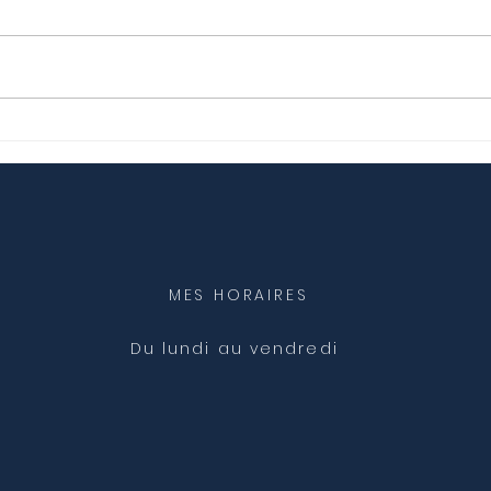
Mot
Lâcher prise ?..... C'est quoi ?
MES HORAIRES
Du lundi au vendredi