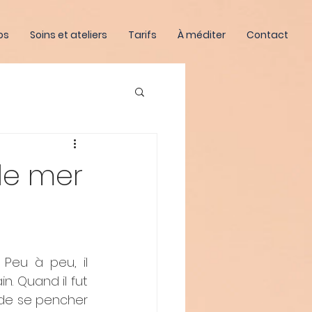
os
Soins et ateliers
Tarifs
À méditer
Contact
 de mer
eu à peu, il 
. Quand il fut 
 de se pencher 