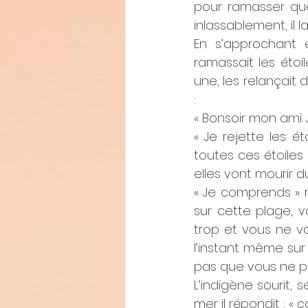
pour ramasser quel
inlassablement, il 
En s’approchant
ramassait les étoi
une, les relançait d
: 
« Bonsoir mon ami.
« Je rejette les é
toutes ces étoiles 
elles vont mourir 
« Je comprends » ré
sur cette plage, v
trop et vous ne 
l’instant même sur
pas que vous ne po
L’indigène sourit, 
mer il répondit : « 