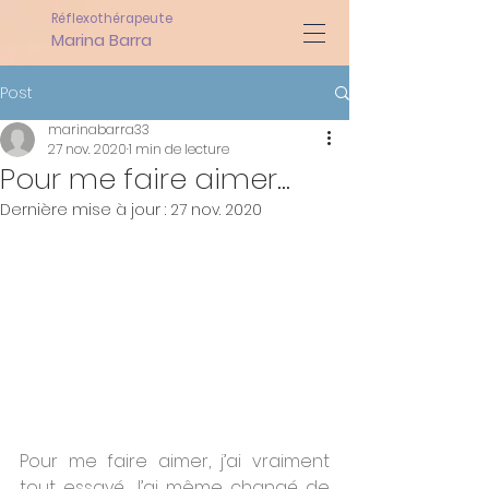
Réflexothérapeute
Marina Barra
Post
marinabarra33
27 nov. 2020
1 min de lecture
Pour me faire aimer...
Dernière mise à jour :
27 nov. 2020
Pour me faire aimer, j’ai vraiment 
tout essayé. J’ai même changé de 